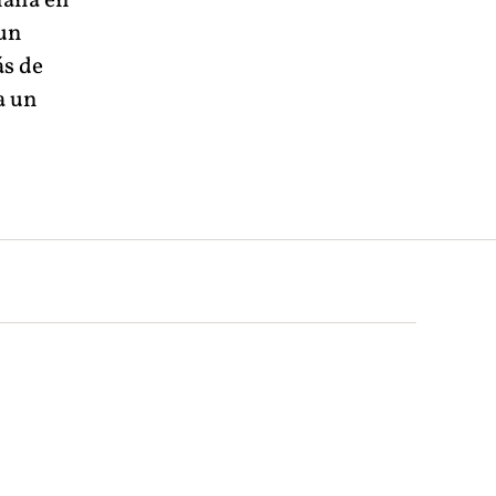
ñana en
 un
ás de
a un