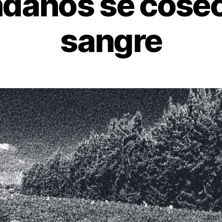
ndanos se cose
sangre