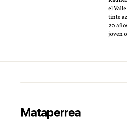
Kauner
el Vall
tinte a
20 año
joven o
Mataperrea