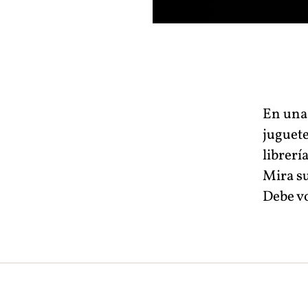
En una 
juguete
librer
Mira su
Debe vo