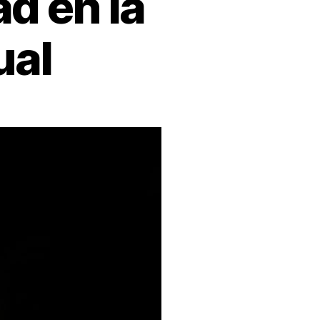
ad en la
ual