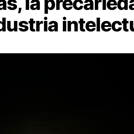
as, la precaried
dustria intelect