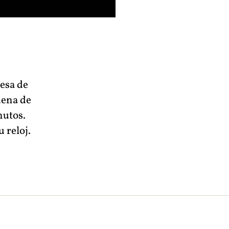
mesa de
dena de
nutos.
 reloj.